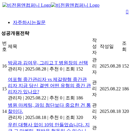
Skip
to
content
자주하시는질문
성공개원전략
작
번
조
제목
성
작성일
호
회
자
관
박곰과 김여우, 그리고 T 병원장의 선택
16
리
2025.08.28
152
관리자
|
2025.08.28
|
추천 0
|
조회 152
자
여포형 중간관리자 vs 제갈량형 중간관
관
리자 지금 당신 곁엔 어떤 유형의 중간 관
리
15
2025.08.22
186
리자가 있나요?
자
관리자
|
2025.08.22
|
추천 0
|
조회 186
병원 마케팅, 과잉 첨단보다 중요한 건 통
관
14
찰이다.
리
2025.08.18
320
관리자
|
2025.08.18
|
추천 0
|
조회 320
자
우린 대행사 없이 10억 만들었습니다. 지
관
금 그 마케팅, 절반은 헛돈일 수 있습니