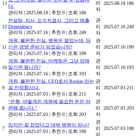
리
13
2025.08.18
186
다.
자
관리자
|
2025.08.18
|
추천 0
|
조회 186
관
컨설팅, 의사, 도수치료사, 그리고 매출
12
Dependency
리
2025.07.16
249
관리자
|
2025.07.16
|
추천 0
|
조회 249
자
개원, 불편한 진실. 병원은 열었는데, 당
관
11
신은 경영 준비가 되었습니까?
리
2025.07.16
199
관리자
|
2025.07.16
|
추천 0
|
조회 199
자
개원, 불편한 진실. 마케팅은 그냥 업체
관
10
맡기면 됩니까?
리
2025.07.16
193
관리자
|
2025.07.16
|
추천 0
|
조회 193
자
개원, 불편한 진실. CEO로서 Rookie 라는
관
9
걸 인정합시다.
리
2025.07.03
211
관리자
|
2025.07.03
|
추천 0
|
조회 211
자
“은행, 어떻게든 개원에 필요한 돈은 마
관
8
련해 줍니다.”
리
2025.07.03
203
관리자
|
2025.07.03
|
추천 0
|
조회 203
자
관
입지만 잘 잡았다고 대박 병원이 되나?
7
리
2025.07.03
190
관리자
|
2025.07.03
|
추천 0
|
조회 190
자